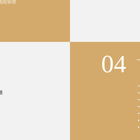
流程协理
04
通