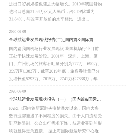
进出口贸易规模也随之大幅增长。2019年我国货物
进出口总额31.54万亿元人民币，占GDP比重为
31.84%，与改革开放前的水平相比，进出...
2020-06-09
全球航运业发展现状报告(二)_国内篇&国际篇
国内篇我国机场行业发展现状 我国机场行业目前
正处于快速发展阶段。2001年，深圳、上海、厦
门、广州机场的旅客吞吐量分别为777万、690万、
359万和1383万，截至2019年底，旅客吞吐量已分
别增长至5293万、7615万、2741万和7338万，年...
2020-06-09
全球航运业发展现状报告（一）（国内篇&国际篇）
PART Ⅰ:国内篇新冠肺炎疫情暴发以来，国内大多
数行业都遭遇了不同程度的损失。由于人口流动受
到严格限制、公众出行需求下降，航运业受到的影
响就显得更为直接。 据上海国际航运研究中心近