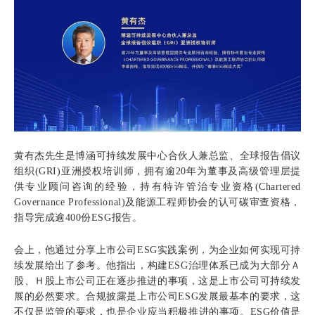
黄有杰先生是博涵可持续发展中心合伙人兼总监、
全球报告倡议
组织
(GRI)亚洲授权培训师
，拥有逾
20年为董事及高级管理层提
供专业顾问咨询的经验
，
持有特许管治专业资格
(Chartered
Governance Professional)及能源工程师协会的认可碳审查资格
，
指导完成逾
400份
ESG
报告。
会上，他通过分享上市公司ESG实践案例，为企业如何实现可持
续发展给出了参考。他指出，构建ESG治理体系已成为大部分Ａ
股、Ｈ股上市公司正在逐步推进的事项，这是上市公司可持续发
展的必然要求。合规披露是上市公司ESG发展最基本的要求，这
不仅是监管的要求，也是企业应当积极推进的事项。ESG价值是